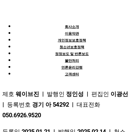
회사소개
이용약관
개인정보보호정책
청소년보호정책
정정보도 및 반론보도
불만처리
언론윤리강령
고객센터
제호
웨이브진
| 발행인
정인성
| 편집인
이광선
| 등록번호
경기 아 54292
| 대표전화
050.6926.9520
등록일
2025.01.21
| 발행일
2025.02.14
| 청소