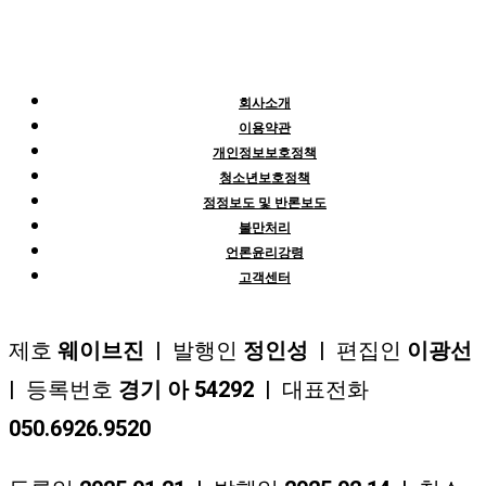
회사소개
이용약관
개인정보보호정책
청소년보호정책
정정보도 및 반론보도
불만처리
언론윤리강령
고객센터
제호
웨이브진
| 발행인
정인성
| 편집인
이광선
| 등록번호
경기 아 54292
| 대표전화
050.6926.9520