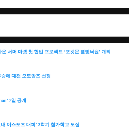
운 서머 마켓 첫 협업 프로젝트 ‘포켓몬 별빛낙원’ 개최
종 우승에 대전 오토암즈 선정
an’ 7일 공개
내 이스포츠 대회’ 2학기 참가학교 모집