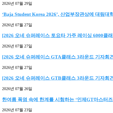
2026년 07월 29일
‘Baja Student Korea 2026’, 산업부장관상에 대림대학교
2026년 07월 27일
[2026 오네 슈퍼레이스 토요타 가주 레이싱 6000클래스
2026년 07월 27일
[2026 오네 슈퍼레이스 GTA클래스 3라운드 기자회견
2026년 07월 27일
[2026 오네 슈퍼레이스 GTB클래스 3라운드 기자회견
2026년 07월 26일
한여름 폭염 속에 한계를 시험하는 ‘인제GT마스터즈’ 
2026년 07월 23일