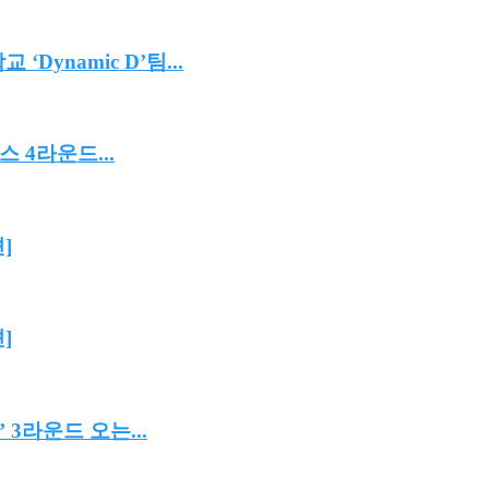
 ‘Dynamic D’팀...
 4라운드...
]
]
3라운드 오는...