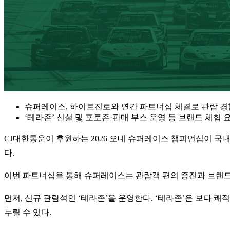
슈퍼레이스, 하이트진로와 연간 파트너십 체결로 관람 경
‘테라존’ 신설 및 포토존·판매 부스 운영 등 브랜드 체험 
CJ대한통운이 후원하는 2026 오네 슈퍼레이스 챔피언십이 국
다.
이번 파트너십을 통해 슈퍼레이스는 관람객 편의 증진과 브랜드
먼저, 신규 관람석인 ‘테라존’을 운영한다. ‘테라존’은 보다 
누릴 수 있다.