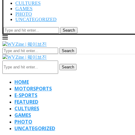
CULTURES
GAMES
PHOTO
UNCATEGORIZED
Search
Search
Search
HOME
MOTORSPORTS
E-SPORTS
FEATURED
CULTURES
GAMES
PHOTO
UNCATEGORIZED