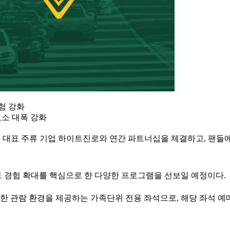
험 강화
요소 대폭 강화
내 대표 주류 기업 하이트진로와 연간 파트너십을 체결하고, 팬들
 경험 확대를 핵심으로 한 다양한 프로그램을 선보일 예정이다.
쾌적한 관람 환경을 제공하는 가족단위 전용 좌석으로, 해당 좌석