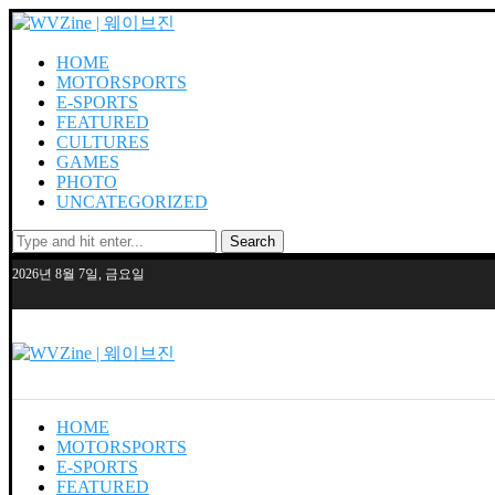
HOME
MOTORSPORTS
E-SPORTS
FEATURED
CULTURES
GAMES
PHOTO
UNCATEGORIZED
Search
2026년 8월 7일, 금요일
HOME
MOTORSPORTS
E-SPORTS
FEATURED