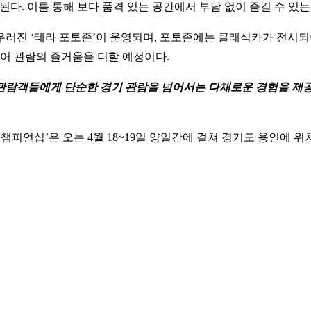
원된다. 이를 통해 보다 품격 있는 공간에서 부담 없이 즐길 수 있는
우러진 ‘테라 포토존’이 운영되며, 포토존에는 클래식카가 전시되
되어 관람의 즐거움을 더할 예정이다.
람객들에게 단순한 경기 관람을 넘어서는 다채로운 경험을 제공할
 챔피언십’은 오는 4월 18~19일 양일간에 걸쳐 경기도 용인에 위