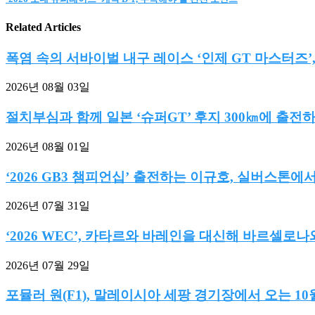
Related Articles
폭염 속의 서바이벌 내구 레이스 ‘인제 GT 마스터즈’,.
2026년 08월 03일
절치부심과 함께 일본 ‘슈퍼GT’ 후지 300㎞에 출전하는
2026년 08월 01일
‘2026 GB3 챔피언십’ 출전하는 이규호, 실버스톤에
2026년 07월 31일
‘2026 WEC’, 카타르와 바레인을 대신해 바르셀로나와
2026년 07월 29일
포뮬러 원(F1), 말레이시아 세팡 경기장에서 오는 10월 