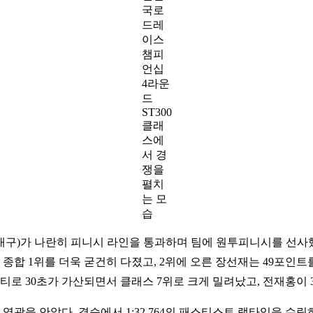
국로
드레
이스
챔피
언십
4라운
드
ST300
클래
스에
서 경
쟁을
펼치
는 모
습
대구)가 나란히 피니시 라인을 통과하며 팀에 원투피니시를 선사했
 종합 1위를 더욱 굳건히 다졌고, 2위에 오른 장선재는 49포인트
티로 30초가 가산되면서 클래스 7위로 크게 밀려났고, 전재홍이 
영광을 안았다. 결승에서 1:32.764의 패스티스트 랩타임을 수