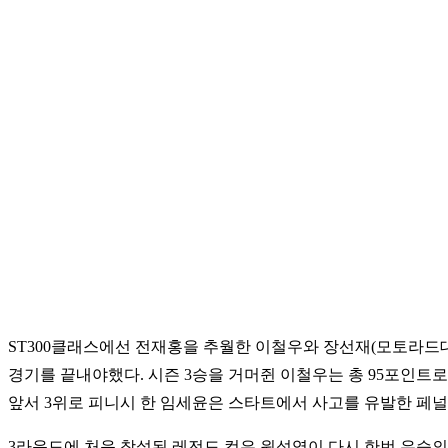
ST300클래스에선 전재홍을 추월한 이철우와 장선재(모토라드
경기를 끝내야했다. 시즌 3승을 거머쥔 이철우는 총 95포인트로
앞서 3위로 피니시 한 임세윤은 스타트에서 사고를 유발한 페널
3라운드에 처음 창설된 레전드 컵은 원성역이 다시 한번 우승의 