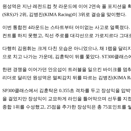
원성역은 지난 레전드컵 첫 라운드에 이어 2연속 폴 포지션을 획득했다
(SRS)가 2위, 김병진(KIMA Racing)이 3위로 결승을 맞이했다.
이번 통합전 4라운드는 스타트부터 어이없는 사고로 얼룩졌다. 2
컨트롤 하지 못했고, 직선 주로를 대각선으로 가로지르다 그대
다행히 김원휘는 크게 다친 모습은 아니었으나, 채 1랩을 달리지
으로 치고 나가는 가운데, 김훈탁이 뒤를 쫓았다. ST300클래
한편 경쟁을 이어가던 안요섭이 트러블을 일으킨 바이크를 멈춰
리더로 달리던 원성역은 멀찌감치 뒤를 따르는 김병진(KIMA Ra
SP300클래스에서 김훈탁은 0.355초 격차를 두고 장성익을 
을 걸었지만 장성익이 교묘하게 라인을 틀어막으며 선두를 지켰고
종합 1위를 수성했고, 25점을 추가한 장성익은 총 75포인트를