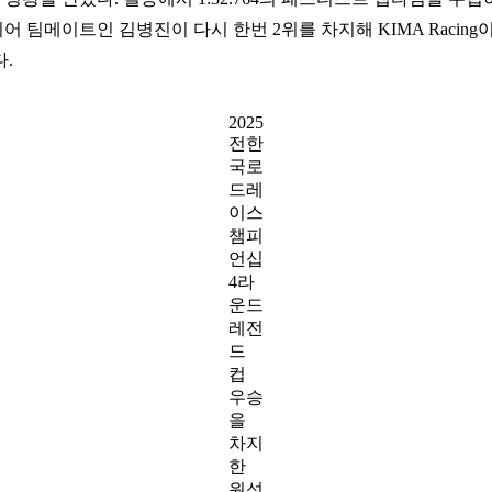
어 팀메이트인 김병진이 다시 한번 2위를 차지해 KIMA Racin
.
2025
전한
국로
드레
이스
챔피
언십
4라
운드
레전
드
컵
우승
을
차지
한
원성