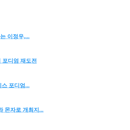
 이정우,...
서 포디엄 재도전
스 포디엄...
 몬자로 개최지...