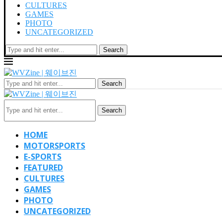
CULTURES
GAMES
PHOTO
UNCATEGORIZED
Search
Search
Search
HOME
MOTORSPORTS
E-SPORTS
FEATURED
CULTURES
GAMES
PHOTO
UNCATEGORIZED