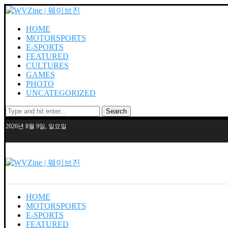
HOME
MOTORSPORTS
E-SPORTS
FEATURED
CULTURES
GAMES
PHOTO
UNCATEGORIZED
Search
2026년 8월 9일, 일요일
HOME
MOTORSPORTS
E-SPORTS
FEATURED