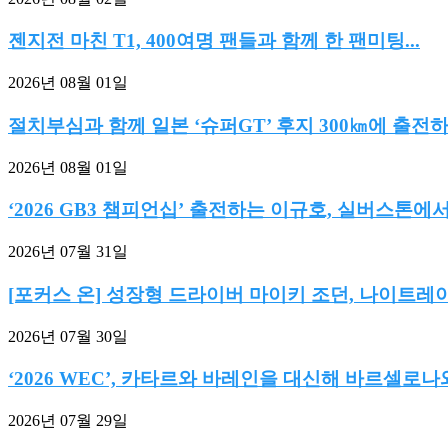
젠지전 마친 T1, 400여명 팬들과 함께 한 팬미팅...
2026년 08월 01일
절치부심과 함께 일본 ‘슈퍼GT’ 후지 300㎞에 출전하는
2026년 08월 01일
‘2026 GB3 챔피언십’ 출전하는 이규호, 실버스톤에
2026년 07월 31일
[포커스 온] 성장형 드라이버 마이키 조던, 나이트레이
2026년 07월 30일
‘2026 WEC’, 카타르와 바레인을 대신해 바르셀로나와
2026년 07월 29일