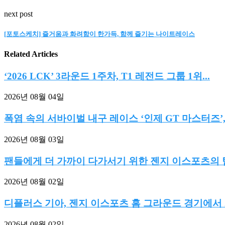
next post
[포토스케치] 즐거움과 화려함이 한가득, 함께 즐기는 나이트레이스
Related Articles
‘2026 LCK’ 3라운드 1주차, T1 레전드 그룹 1위...
2026년 08월 04일
폭염 속의 서바이벌 내구 레이스 ‘인제 GT 마스터즈’,.
2026년 08월 03일
팬들에게 더 가까이 다가서기 위한 젠지 이스포츠의 팀.
2026년 08월 02일
디플러스 기아, 젠지 이스포츠 홈 그라운드 경기에서 2:0
2026년 08월 02일