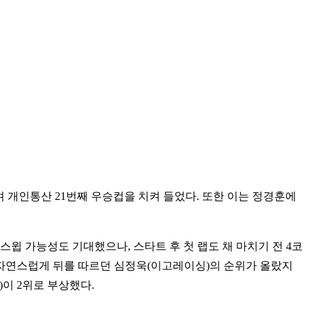
하며 개인통산 21번째 우승컵을 치켜 들었다. 또한 이는 정경훈에
스윕 가능성도 기대했으나, 스타트 후 첫 랩도 채 마치기 전 4코
자연스럽게 뒤를 따르던 심정욱(이고레이싱)의 순위가 올랐지
이 2위로 부상했다.