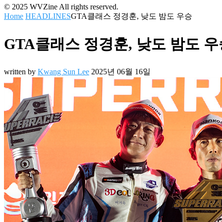
© 2025 WVZine All rights reserved.
Home
HEADLINES
GTA클래스 정경훈, 낮도 밤도 우승
GTA클래스 정경훈, 낮도 밤도 우
written by
Kwang Sun Lee
2025년 06월 16일