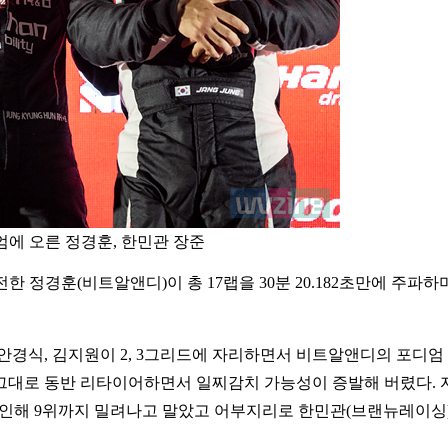
엄에 오른 정경훈, 한민관 장준
한 정경훈(비트알앤디)이 총 17랩을 30분 20.182초만에 주파
안경식, 김지원이 2, 3그리드에 자리하면서 비트알앤디의 포디엄 
그대로 동반 리타이어하면서 일찌감치 가능성이 증발해 버렸다. 
 인해 9위까지 밀려나고 말았고 어부지리로 한민관(브랜뉴레이싱)