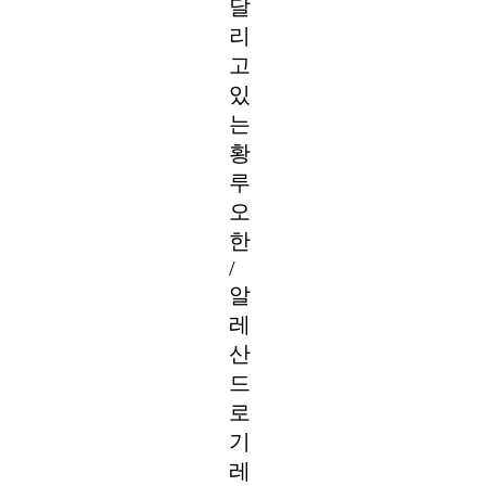
달
리
고
있
는
황
루
오
한
/
알
레
산
드
로
기
레