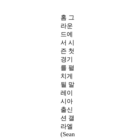
홈 그
라운
드에
서 시
즌 첫
경기
를 펼
치게
될 말
레이
시아
출신
션 갤
라엘
(Sean