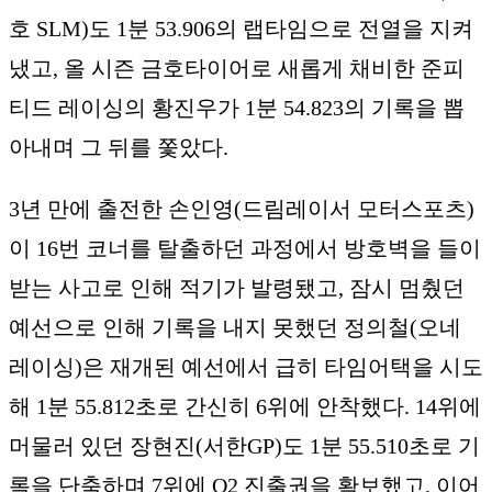
호 SLM)도 1분 53.906의 랩타임으로 전열을 지켜
냈고, 올 시즌 금호타이어로 새롭게 채비한 준피
티드 레이싱의 황진우가 1분 54.823의 기록을 뽑
아내며 그 뒤를 쫓았다.
3년 만에 출전한 손인영(드림레이서 모터스포츠)
이 16번 코너를 탈출하던 과정에서 방호벽을 들이
받는 사고로 인해 적기가 발령됐고, 잠시 멈췄던
예선으로 인해 기록을 내지 못했던 정의철(오네
레이싱)은 재개된 예선에서 급히 타임어택을 시도
해 1분 55.812초로 간신히 6위에 안착했다. 14위에
머물러 있던 장현진(서한GP)도 1분 55.510초로 기
록을 단축하며 7위에 Q2 진출권을 확보했고, 이어