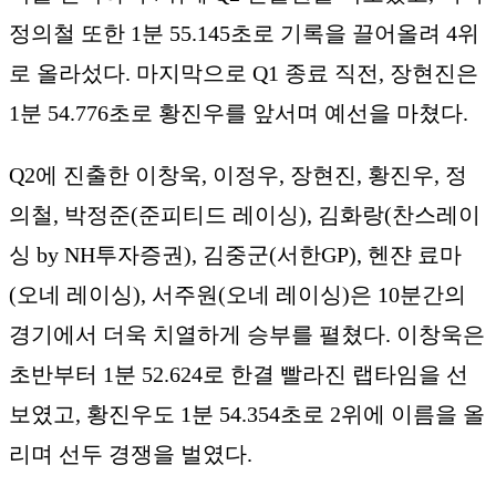
정의철 또한 1분 55.145초로 기록을 끌어올려 4위
로 올라섰다. 마지막으로 Q1 종료 직전, 장현진은
1분 54.776초로 황진우를 앞서며 예선을 마쳤다.
Q2에 진출한 이창욱, 이정우, 장현진, 황진우, 정
의철, 박정준(준피티드 레이싱), 김화랑(찬스레이
싱 by NH투자증권), 김중군(서한GP), 헨쟌 료마
(오네 레이싱), 서주원(오네 레이싱)은 10분간의
경기에서 더욱 치열하게 승부를 펼쳤다. 이창욱은
초반부터 1분 52.624로 한결 빨라진 랩타임을 선
보였고, 황진우도 1분 54.354초로 2위에 이름을 올
리며 선두 경쟁을 벌였다.