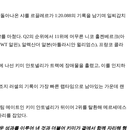
돌아나온 샤를 르끌레르가 1:20.088의 기록을 남기며 일찌감치
를 마쳤다. Q2의 순위에서 11위에 머무른 니코 훌켄베르크(아
WT 알핀), 알렉산더 알본(아틀라시안 윌리엄스), 프랑코 콜라
에 나선 키미 안토넬리가 트랙에 장애물을 흘렸고, 이를 인지하
 조지 러셀의 기록이 가장 빠른 랩타임으로 남아있는 가운데 랜
며 팀 메이트인 키미 안토넬리가 뒤이어 2위를 탈환해 메르세데스
자리를 잡았다.
운 성과를 이루어 낸 것과 더불어 키미가 곁에서 함께 자리해 행