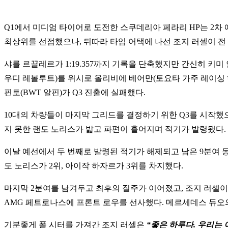
Q1에서 미디엄 타이어로 도전한 스쿠데리아 페라리 HP는 2차 
최상위를 선점했으나, 뒤따라 타임 어택에 나선 조지 러셀이 전 구
샤를 르끌레르가 1:19.357까지 기록을 단축했지만 간신히 키
우디 레볼루트)를 위시로 올리비에 베어만(토요타 가주 레이싱 하
핀토(BWT 알핀)가 Q3 진출에 실패했다.
10대의 차량들이 마지막 그리드를 결정하기 위한 Q3를 시작했
지 못한 랜도 노리스가 밟고 파편이 흩어지며 적기가 발령됐다.
이날 예선에서 두 번째로 발령된 적기가 해제되고 남은 9분여 
도 노리스가 2위, 아이작 하자르가 3위를 차지했다.
마지막 2분여를 남겨두고 최후의 질주가 이어졌고, 조지 러셀이 
AMG 페트로나스에 프론트 로우를 선사했다. 메르세데스 듀오의
기분좋게 폴 시터를 가져간 조지 러셀은
“좋은 하루다. 우리는