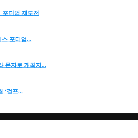
서 포디엄 재도전
스 포디엄...
 몬자로 개최지...
‘걸프...