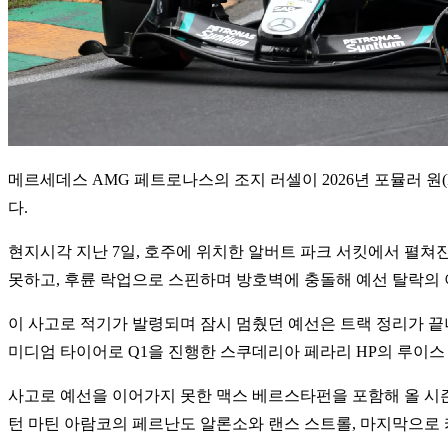
메르세데스 AMG 페트로나스의 조지 러셀이 2026년 포뮬러 원(
다.
현지시각 지난 7일, 호주에 위치한 알버트 파크 서킷에서 펼쳐진
못하고, 후륜 락업으로 스핀하며 방호벽에 충돌해 예선 탈락의 
이 사고로 적기가 발령되며 잠시 멈췄던 예선은 트랙 정리가 끝나고
미디엄 타이어로 Q1을 진행한 스쿠데리아 페라리 HP의 루이스 해
사고로 예선을 이어가지 못한 맥스 베르스타펀을 포함해 올 시즌
턴 마틴 아람코의 페르난도 알론소와 랜스 스트롤, 마지막으로 