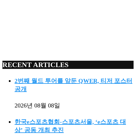
RECENT ARTICLES
2번째 월드 투어를 앞둔 QWER, 티저 포스터
공개
2026년 08월 08일
한국e스포츠협회-스포츠서울, ‘e스포츠 대
상’ 공동 개최 추진