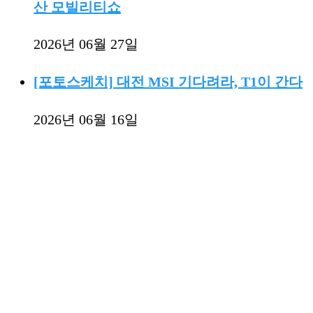
산 모빌리티쇼
2026년 06월 27일
[포토스케치] 대전 MSI 기다려라, T1이 간다
2026년 06월 16일