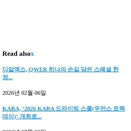
Read also
x
디알엑스, QWER 히나의 손길 담은 스페셜 한
정...
2026년 02월 06일
KARA, ‘2026 KARA 드라이빙 스쿨(우먼스 트랙
데이)’ 개최로...