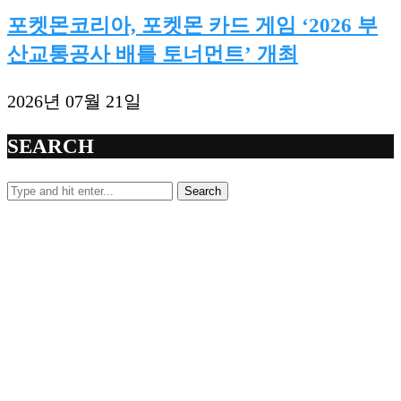
포켓몬코리아, 포켓몬 카드 게임 ‘2026 부
산교통공사 배틀 토너먼트’ 개최
2026년 07월 21일
SEARCH
Search