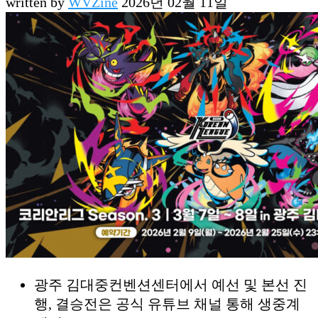
written by
WVZine
2026년 02월 11일
광주 김대중컨벤션센터에서 예선 및 본선 진
행, 결승전은 공식 유튜브 채널 통해 생중계