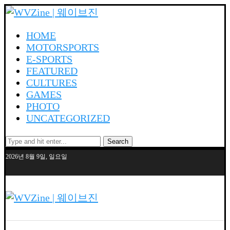
HOME
MOTORSPORTS
E-SPORTS
FEATURED
CULTURES
GAMES
PHOTO
UNCATEGORIZED
Search
2026년 8월 9일, 일요일