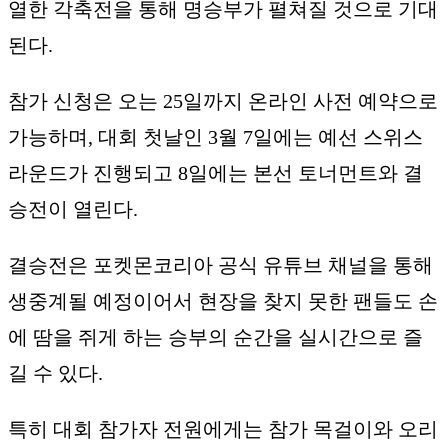
열한 각축전을 통해 명승부가 펼쳐질 것으로 기대
된다.
참가 신청은 오는 25일까지 온라인 사전 예약으로
가능하며, 대회 첫날인 3월 7일에는 예선 스위스
라운드가 진행되고 8일에는 본선 토너먼트와 결
승전이 열린다.
결승전은 포켓몬코리아 공식 유튜브 채널을 통해
생중계될 예정이어서 현장을 찾지 못한 팬들도 손
에 땀을 쥐게 하는 승부의 순간을 실시간으로 즐
길 수 있다.
특히 대회 참가자 전원에게는 참가 목걸이와 오리