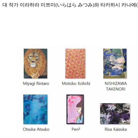
대 작가 이라하라 미쯔미(いらはら みつみ)와 타카하시 카나에(