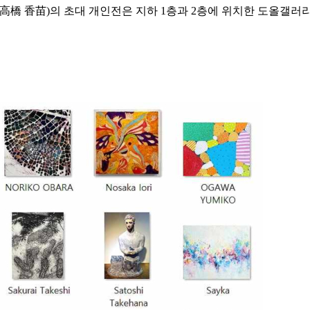
高橋 香苗)의 초대 개인전은 지하 1층과 2층에 위치한 도올갤러