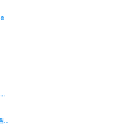
 온
..
..