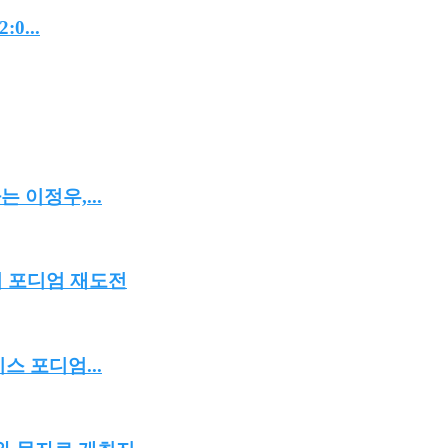
...
 이정우,...
서 포디엄 재도전
스 포디엄...