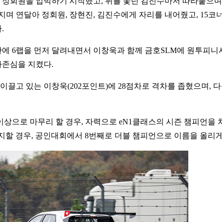
로 정회원을 압박하기 시작했고, 뒤를 쫓던 김진수마저 따라붙으며
 떨어지며 연달아 정회원, 장현진, 김진수에게 자리를 내어줬고, 
.
0초만에 6랩을 먼저 달려내면서 이창욱과 함께 금호SLM에 원투피
자존심을 지켰다.
 이끌고 있는 이창욱(202포인트)에 28점차로 격차를 좁혔으며,
상으로 마무리 할 경우, 자력으로 eN1클래스의 시즌 챔피언을 차지
할 경우, 공인대회에서 8번째로 더블 챔피언으로 이름을 올리게