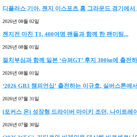
디플러스 기아, 젠지 이스포츠 홈 그라운드 경기에서 2:0
2026년 08월 02일
젠지전 마친 T1, 400여명 팬들과 함께 한 팬미팅...
2026년 08월 01일
절치부심과 함께 일본 ‘슈퍼GT’ 후지 300㎞에 출전하는
2026년 08월 01일
‘2026 GB3 챔피언십’ 출전하는 이규호, 실버스톤에
2026년 07월 31일
[포커스 온] 성장형 드라이버 마이키 조던, 나이트레이
2026년 07월 30일