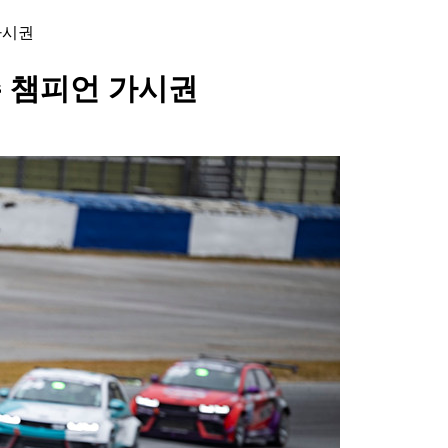
가시권
즌 챔피언 가시권