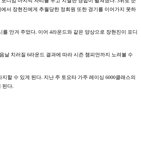
 포디엄 마지막 자리를 두고 치열한 경합이 펼쳐졌다. 3위로 순
15코너에서 장현진에게 추월당한 정회원 또한 경기를 이어가지 못하
니시를 안겨 주었다. 이어 4라운드와 같은 양상으로 장현진이 포디
 다음날 치러질 6라운드 결과에 따라 시즌 챔피언까지 노려볼 수
할 수 있게 된다. 지난 주 토요타 가주 레이싱 6000클래스의
 된다.