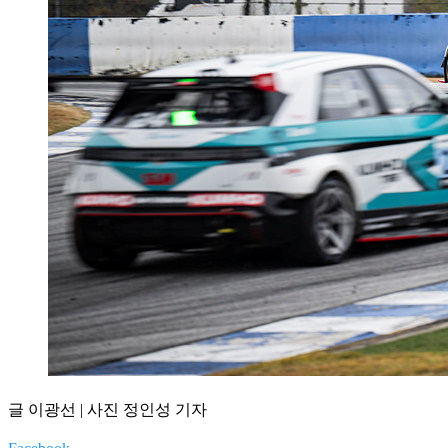
글 이광선 | 사진 정인성 기자