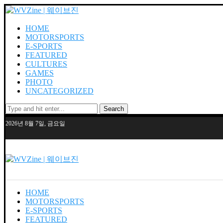
HOME
MOTORSPORTS
E-SPORTS
FEATURED
CULTURES
GAMES
PHOTO
UNCATEGORIZED
Search
2026년 8월 7일, 금요일
HOME
MOTORSPORTS
E-SPORTS
FEATURED