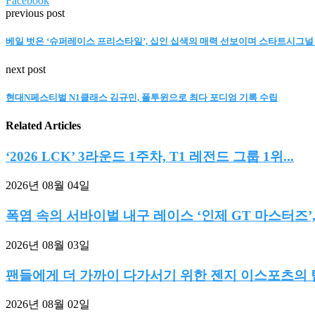
Facebook
previous post
베일 벗은 ‘슈퍼레이스 프리스타일’, 십인 십색의 매력 선보이며 스타트시그널
next post
현대N페스티벌 N1클래스 김규민, 폴투윈으로 최다 포디엄 기록 수립
Related Articles
‘2026 LCK’ 3라운드 1주차, T1 레전드 그룹 1위...
2026년 08월 04일
폭염 속의 서바이벌 내구 레이스 ‘인제 GT 마스터즈’,.
2026년 08월 03일
팬들에게 더 가까이 다가서기 위한 젠지 이스포츠의 팀.
2026년 08월 02일