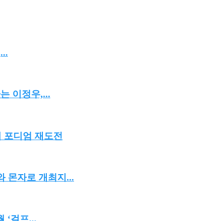
..
 이정우,...
서 포디엄 재도전
 몬자로 개최지...
‘걸프...