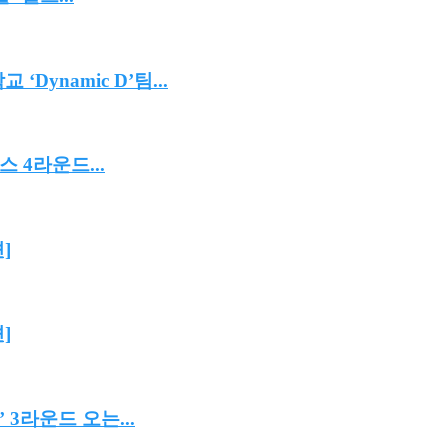
 ‘Dynamic D’팀...
 4라운드...
]
]
3라운드 오는...