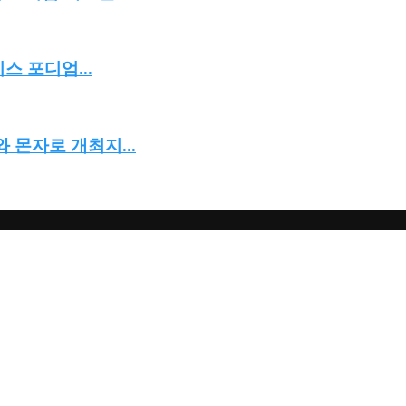
스 포디엄...
 몬자로 개최지...