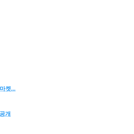
켓...
 공개