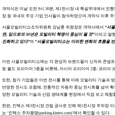
개막식은 이날 오전 9시 30분, 제1전시장 내 특설무대에서 
장 등 국내외 주요 기업 인사들이 참석하였으며 개막식 이후 주
서울모빌리티쇼조직위원회 강남훈 위원장은 개막사에서
“서울
면, 앞으로의 30년은 모빌리티 혁명이 중심이 될 것”
이라고 말했
진화하고 있다”
며
“서울모빌리티쇼는 이러한 변화의 흐름을 반
이번 서울모빌리티쇼에는 각 완성차 브랜드들이 신차와 콘셉트카를 대거 공개한다
등 월드 프리미어 5종을 비롯해, 아시아 프리미어 2종, 코리아 프
또한, 참가 기업들은 이번 전시를 통해 미래 모빌리티 기술과 방향성을 제시한
반영한 전시도 포함돼, 전통적인 자동차 중심 전시회를 넘어 확장
양한 모빌리티 기술과 산업 생태계를 현장에서 직접 보고 체험할
한편, 킨텍스 제3전시장 건립 공사로 인해 제1전시장 주차장 이
는 ‘킨텍스 주차몽땅(parking.kintex.com)’에서 확인할 수 있다.