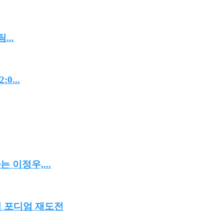
..
...
 이정우,...
서 포디엄 재도전