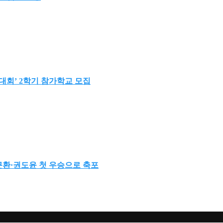
대회’ 2학기 참가학교 모집
최근환·권도윤 첫 우승으로 축포