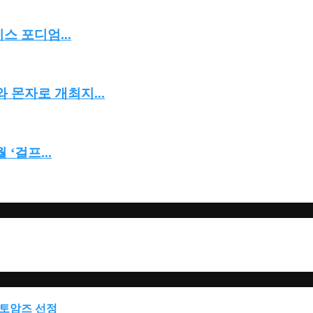
스 포디엄...
 몬자로 개최지...
‘걸프...
 오토암즈 선정