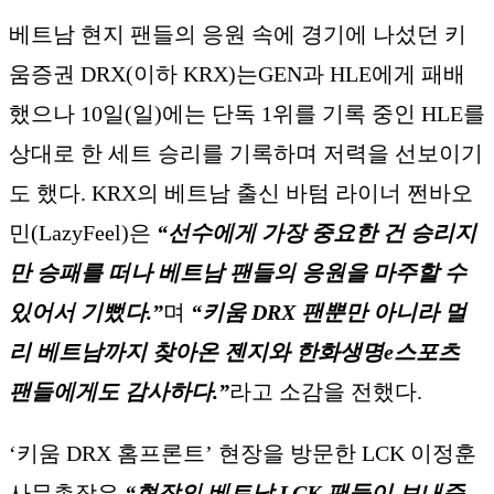
베트남 현지 팬들의 응원 속에 경기에 나섰던 키
움증권 DRX(이하 KRX)는GEN과 HLE에게 패배
했으나 10일(일)에는 단독 1위를 기록 중인 HLE를
상대로 한 세트 승리를 기록하며 저력을 선보이기
도 했다. KRX의 베트남 출신 바텀 라이너 쩐바오
민(LazyFeel)은
“선수에게 가장 중요한 건 승리지
만 승패를 떠나 베트남 팬들의 응원을 마주할 수
있어서 기뻤다.”
며
“키움 DRX 팬뿐만 아니라 멀
리 베트남까지 찾아온 젠지와 한화생명e스포츠
팬들에게도 감사하다.”
라고 소감을 전했다.
‘키움 DRX 홈프론트’ 현장을 방문한 LCK 이정훈
사무총장은
“현장의 베트남 LCK 팬들이 보내준