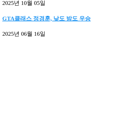
2025년 10월 05일
GTA클래스 정경훈, 낮도 밤도 우승
2025년 06월 16일