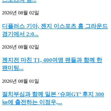
2026년 08월 02일
디플러스 기아, 젠지 이스포츠 홈 그라운드
경기에서 2:0...
2026년 08월 02일
젠지전 마친 T1, 400여명 팬들과 함께 한
팬미팅...
2026년 08월 01일
절치부심과 함께 일본 ‘슈퍼GT’ 후지 300
㎞에 출전하는 이정우,...