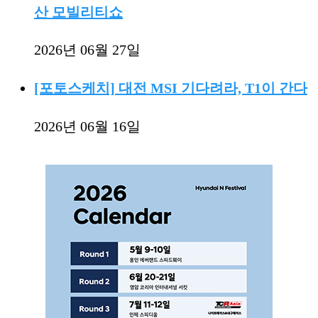
산 모빌리티쇼
2026년 06월 27일
[포토스케치] 대전 MSI 기다려라, T1이 간다
2026년 06월 16일