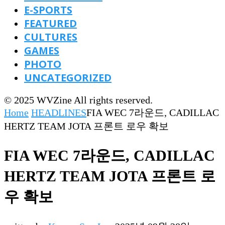
E-SPORTS
FEATURED
CULTURES
GAMES
PHOTO
UNCATEGORIZED
© 2025 WVZine All rights reserved.
Home
HEADLINES
FIA WEC 7라운드, CADILLAC
HERTZ TEAM JOTA 프론트 로우 확보
FIA WEC 7라운드, CADILLAC
HERTZ TEAM JOTA 프론트 로
우 확보