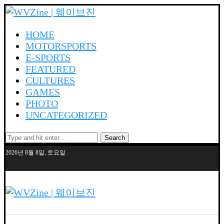
HOME
MOTORSPORTS
E-SPORTS
FEATURED
CULTURES
GAMES
PHOTO
UNCATEGORIZED
Search
2026년 8월 8일, 토요일