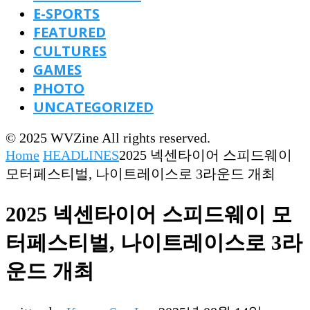
E-SPORTS
FEATURED
CULTURES
GAMES
PHOTO
UNCATEGORIZED
© 2025 WVZine All rights reserved.
Home
HEADLINES
2025 넥센타이어 스피드웨이
모터페스티벌, 나이트레이스로 3라운드 개최
2025 넥센타이어 스피드웨이 모
터페스티벌, 나이트레이스로 3라
운드 개최