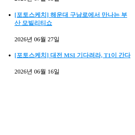
[포토스케치] 해운대 구남로에서 만나는 부
산 모빌리티쇼
2026년 06월 27일
[포토스케치] 대전 MSI 기다려라, T1이 간다
2026년 06월 16일