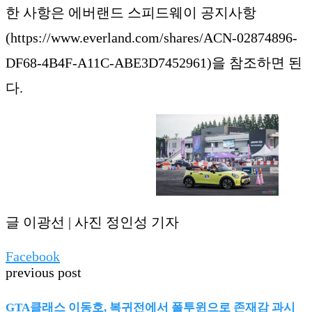
한 사항은 에버랜드 스피드웨이 공지사항
(https://www.everland.com/shares/ACN-02874896-
DF68-4B4F-A11C-ABE3D7452961)을 참조하면 된
다.
글 이광선 | 사진 정인성 기자
Facebook
previous post
GTA클래스 이동호, 복귀전에서 폴투윈으로 존재감 과시