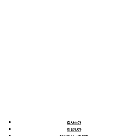
회사소개
이용약관