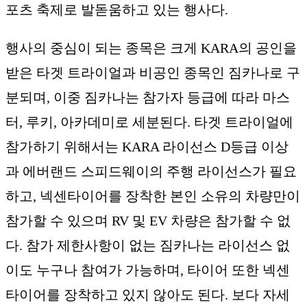
포츠 축제로 발돋움하고 있는 행사다.
행사의 중심이 되는 종목은 크게 KARA의 공인을
받은 타겟 트라이얼과 비공인 종목인 짐카나로 구
분되며, 이중 짐카나는 참가자 등급에 따라 마스
터, 루키, 아카데미로 세분된다. 타겟 트라이얼에
참가하기 위해서는 KARA 라이선스 D등급 이상
과 에버랜드 스피드웨이의 주행 라이선스가 필요
하고, 넥센타이어를 장착한 본인 소유의 차량만이
참가할 수 있으며 RV 및 EV 차량은 참가할 수 없
다. 참가 제한사항이 없는 짐카나는 라이선스 없
이도 누구나 참여가 가능하며, 타이어 또한 넥센
타이어를 장착하고 있지 않아도 된다. 보다 자세