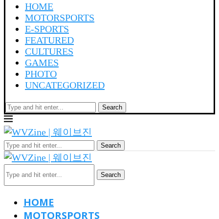
HOME
MOTORSPORTS
E-SPORTS
FEATURED
CULTURES
GAMES
PHOTO
UNCATEGORIZED
Search
Search
Search
HOME
MOTORSPORTS