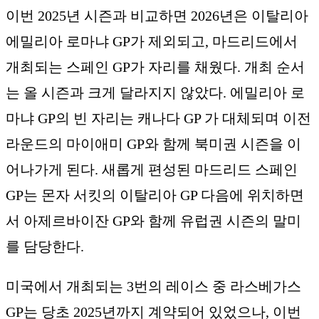
이번 2025년 시즌과 비교하면 2026년은 이탈리아
에밀리아 로마냐 GP가 제외되고, 마드리드에서
개최되는 스페인 GP가 자리를 채웠다. 개최 순서
는 올 시즌과 크게 달라지지 않았다. 에밀리아 로
마냐 GP의 빈 자리는 캐나다 GP 가 대체되며 이전
라운드의 마이애미 GP와 함께 북미권 시즌을 이
어나가게 된다. 새롭게 편성된 마드리드 스페인
GP는 몬자 서킷의 이탈리아 GP 다음에 위치하면
서 아제르바이잔 GP와 함께 유럽권 시즌의 말미
를 담당한다.
미국에서 개최되는 3번의 레이스 중 라스베가스
GP는 당초 2025년까지 계약되어 있었으나, 이번