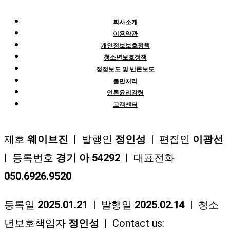
회사소개
이용약관
개인정보보호정책
청소년보호정책
정정보도 및 반론보도
불만처리
언론윤리강령
고객센터
제호
웨이브진
| 발행인
정인성
| 편집인
이광선
| 등록번호
경기 아 54292
| 대표전화
050.6926.9520
등록일
2025.01.21
| 발행일
2025.02.14
| 청소
년보호책임자
정인성
| Contact us: