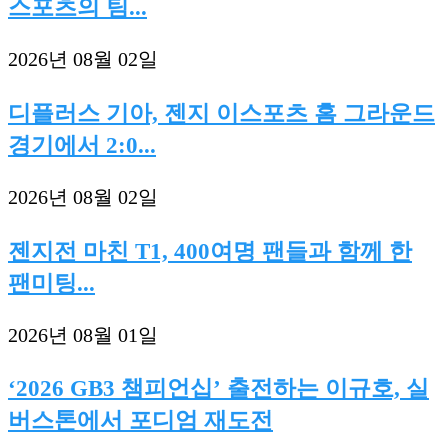
스포츠의 팀...
2026년 08월 02일
디플러스 기아, 젠지 이스포츠 홈 그라운드
경기에서 2:0...
2026년 08월 02일
젠지전 마친 T1, 400여명 팬들과 함께 한
팬미팅...
2026년 08월 01일
‘2026 GB3 챔피언십’ 출전하는 이규호, 실
버스톤에서 포디엄 재도전