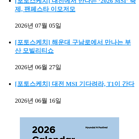
[포토스케치] 대전에서 만나는 ‘2026 MSI’ 축
제, 팬페스타 이모저모
2026년 07월 05일
[포토스케치] 해운대 구남로에서 만나는 부
산 모빌리티쇼
2026년 06월 27일
[포토스케치] 대전 MSI 기다려라, T1이 간다
2026년 06월 16일