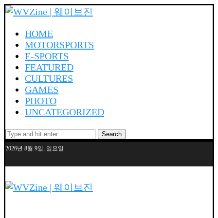
HOME
MOTORSPORTS
E-SPORTS
FEATURED
CULTURES
GAMES
PHOTO
UNCATEGORIZED
Search
2026년 8월 9일, 일요일