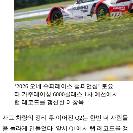
‘2026 오네 슈퍼레이스 챔피언십’ 토요
타 가주레이싱 6000클래스 1차 예선에서
랩 레코드를 갱신한 이창욱
사고 차량의 정리 후 이어진 Q2는 한번 더 사람들
을 놀라게 만들었다. 앞서 Q1에서 랩 레코드를 갱