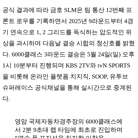
공식 결과에 따라 금호 SLM은 팀 통산 12번째 프
론트 로우를 기록하면서 2025년 9라운드부터 4경
기 연속으로 1, 2 그리드를 독식하는 압도적인 위
상을 과시하며 다음날 결승 시합의 청신호를 밝혔
다. 6000클래스 3라운드 결승은 5월 24일(일) 오후
1시 10분부터 진행되며 KBS 2TV와 tvN SPORTS
을 비롯해 온라인 플랫폼 치지직, SOOP, 유투브
슈퍼레이스 공식채널을 통해 실시간으로 중계된
다.
영암 국제자동차경주장의 6000클래스에
서 2분 9초대 랩 타임에 최초로 진입하며
5연속 폴 포지션을 차지한 이창욱