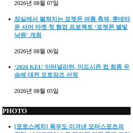
2026년 08월 07일
잠실에서 펼쳐지는 포켓몬 여름 축제, 롯데타
운 서머 마켓 첫 협업 프로젝트 ‘포켓몬 별빛
낙원’ 개최
2026년 08월 06일
‘2026 KEL’ 이터널리턴, 미드시즌 컵 최종 우
승에 대전 오토암즈 선정
2026년 08월 05일
PHOTO
[포토스케치] 폭우도 이겨낸 모터스포츠의