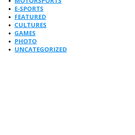
MOTORSPORTS
E-SPORTS
FEATURED
CULTURES
GAMES
PHOTO
UNCATEGORIZED