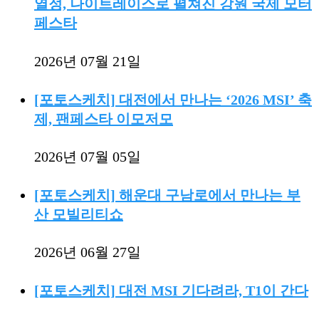
열정, 나이트레이스로 펼쳐진 강원 국제 모터
페스타
2026년 07월 21일
[포토스케치] 대전에서 만나는 ‘2026 MSI’ 축
제, 팬페스타 이모저모
2026년 07월 05일
[포토스케치] 해운대 구남로에서 만나는 부
산 모빌리티쇼
2026년 06월 27일
[포토스케치] 대전 MSI 기다려라, T1이 간다