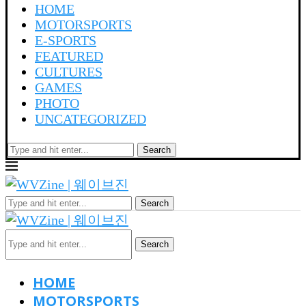
HOME
MOTORSPORTS
E-SPORTS
FEATURED
CULTURES
GAMES
PHOTO
UNCATEGORIZED
Search
Search
Search
HOME
MOTORSPORTS