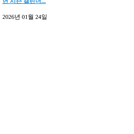
년 시즌 캘린더...
2026년 01월 24일