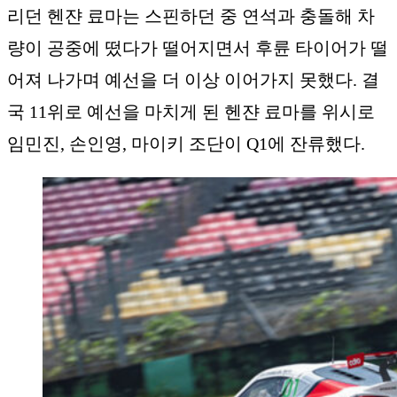
리던 헨쟌 료마는 스핀하던 중 연석과 충돌해 차
량이 공중에 떴다가 떨어지면서 후륜 타이어가 떨
어져 나가며 예선을 더 이상 이어가지 못했다. 결
국 11위로 예선을 마치게 된 헨쟌 료마를 위시로
임민진, 손인영, 마이키 조단이 Q1에 잔류했다.