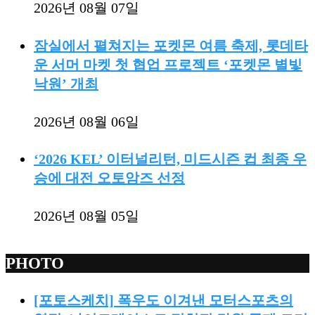
2026년 08월 07일
잠실에서 펼쳐지는 포켓몬 여름 축제, 롯데타
운 서머 마켓 첫 협업 프로젝트 ‘포켓몬 별빛
낙원’ 개최
2026년 08월 06일
‘2026 KEL’ 이터널리턴, 미드시즌 컵 최종 우
승에 대전 오토암즈 선정
2026년 08월 05일
PHOTO
[포토스케치] 폭우도 이겨낸 모터스포츠의