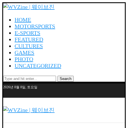
HOME
MOTORSPORTS
E-SPORTS
FEATURED
CULTURES
GAMES
PHOTO
UNCATEGORIZED
Search
2026년 8월 8일, 토요일