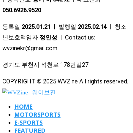
050.6926.9520
등록일
2025.01.21
| 발행일
2025.02.14
| 청소
년보호책임자
정인성
| Contact us:
wvzinekr@gmail.com
경기도 부천시 석천로 178번길27
COPYRIGHT © 2025 WVZine All rights reserved.
HOME
MOTORSPORTS
E-SPORTS
FEATURED