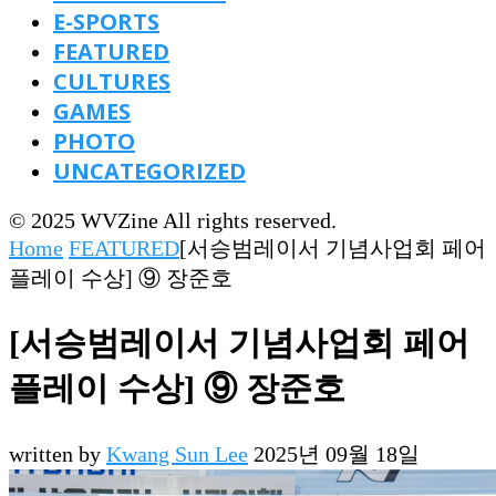
E-SPORTS
FEATURED
CULTURES
GAMES
PHOTO
UNCATEGORIZED
© 2025 WVZine All rights reserved.
Home
FEATURED
[서승범레이서 기념사업회 페어
플레이 수상] ⑨ 장준호
[서승범레이서 기념사업회 페어
플레이 수상] ⑨ 장준호
written by
Kwang Sun Lee
2025년 09월 18일