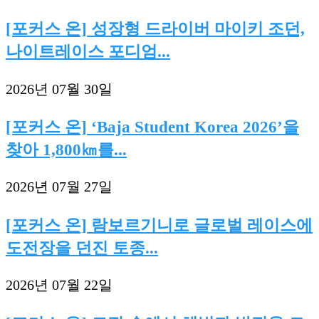
[포커스 온] 성장형 드라이버 마이키 조던,
나이트레이스 포디엄...
2026년 07월 30일
[포커스 온] ‘Baja Student Korea 2026’을
찾아 1,800㎞를...
2026년 07월 27일
[포커스 온] 람보르기니로 글로벌 레이스에
도전장을 던진 토종...
2026년 07월 22일