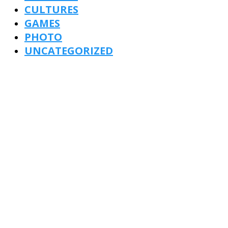
CULTURES
GAMES
PHOTO
UNCATEGORIZED