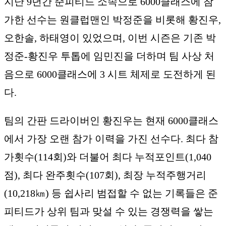
지난 9년간 준피티드 소속으로 6000클래스에 참
가한 선수는 원클럽맨인 박정준을 비롯해 황진우,
오한솔, 하태영이 있었으며, 이번 시즌은 기존 박
정준-황진우 투톱에 임민진을 더하며 팀 사상 처
음으로 6000클래스에 3 시트 체제로 도전하게 된
다.
팀의 간판 드라이버인 황진우는 현재 6000클래스
에서 가장 오랜 참가 이력을 가진 선수다. 최다 참
가횟수(114회)와 더불어 최다 누적포인트(1,040
점), 최다 완주횟수(107회), 최장 누적주행거리
(10,218㎞) 등 쉽사리 범접할 수 없는 기록들은 준
피티드가 상위 팀과 맞설 수 있는 경쟁력을 쌓는