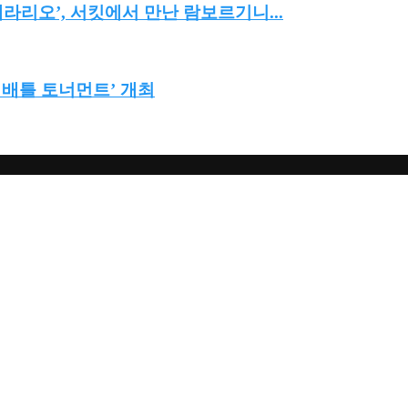
리오’, 서킷에서 만난 람보르기니...
 배틀 토너먼트’ 개최