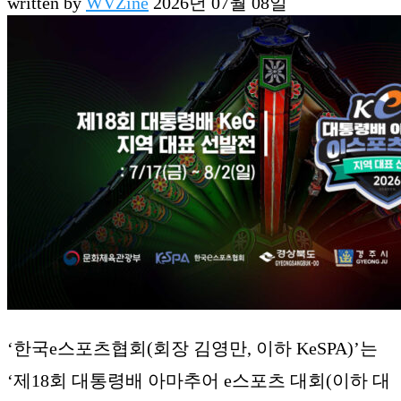
written by
WVZine
2026년 07월 08일
‘한국e스포츠협회(회장 김영만, 이하 KeSPA)’는
‘제18회 대통령배 아마추어 e스포츠 대회(이하 대