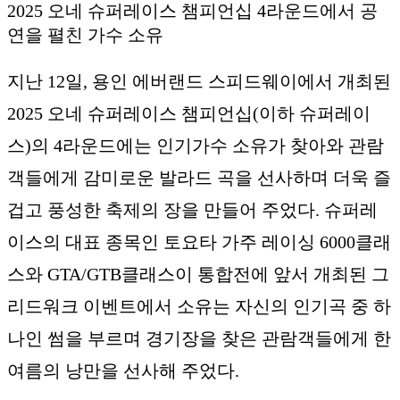
2025 오네 슈퍼레이스 챔피언십 4라운드에서 공
연을 펼친 가수 소유
지난 12일, 용인 에버랜드 스피드웨이에서 개최된
2025 오네 슈퍼레이스 챔피언십(이하 슈퍼레이
스)의 4라운드에는 인기가수 소유가 찾아와 관람
객들에게 감미로운 발라드 곡을 선사하며 더욱 즐
겁고 풍성한 축제의 장을 만들어 주었다. 슈퍼레
이스의 대표 종목인 토요타 가주 레이싱 6000클래
스와 GTA/GTB클래스이 통합전에 앞서 개최된 그
리드워크 이벤트에서 소유는 자신의 인기곡 중 하
나인 썸을 부르며 경기장을 찾은 관람객들에게 한
여름의 낭만을 선사해 주었다.