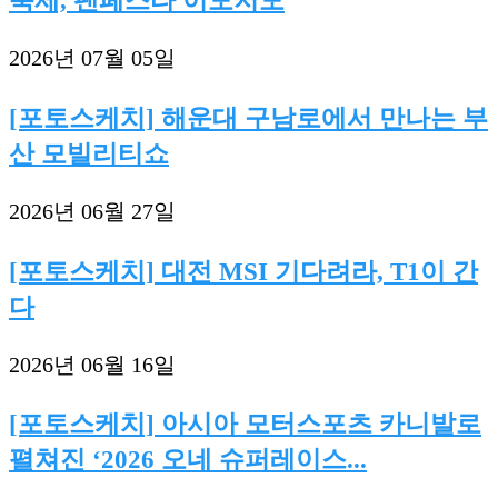
축제, 팬페스타 이모저모
2026년 07월 05일
[포토스케치] 해운대 구남로에서 만나는 부
산 모빌리티쇼
2026년 06월 27일
[포토스케치] 대전 MSI 기다려라, T1이 간
다
2026년 06월 16일
[포토스케치] 아시아 모터스포츠 카니발로
펼쳐진 ‘2026 오네 슈퍼레이스...