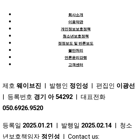
회사소개
이용약관
개인정보보호정책
청소년보호정책
정정보도 및 반론보도
불만처리
언론윤리강령
고객센터
제호
웨이브진
| 발행인
정인성
| 편집인
이광선
| 등록번호
경기 아 54292
| 대표전화
050.6926.9520
등록일
2025.01.21
| 발행일
2025.02.14
| 청소
년보호책임자
정인성
| Contact us: