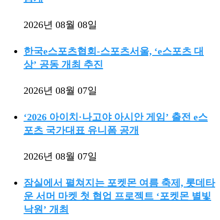
2026년 08월 08일
한국e스포츠협회-스포츠서울, ‘e스포츠 대
상’ 공동 개최 추진
2026년 08월 07일
‘2026 아이치·나고야 아시안 게임’ 출전 e스
포츠 국가대표 유니폼 공개
2026년 08월 07일
잠실에서 펼쳐지는 포켓몬 여름 축제, 롯데타
운 서머 마켓 첫 협업 프로젝트 ‘포켓몬 별빛
낙원’ 개최