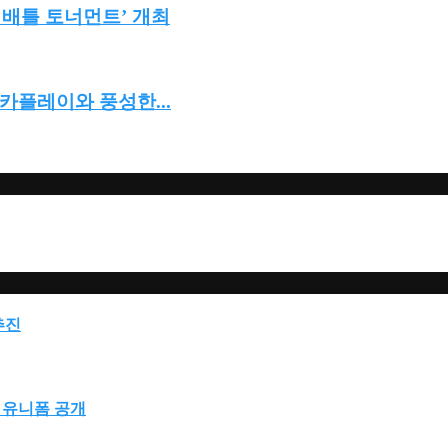
 배틀 토너먼트’ 개최
피카플레이와 풍성한...
추진
표 유니폼 공개