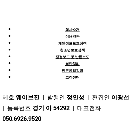
회사소개
이용약관
개인정보보호정책
청소년보호정책
정정보도 및 반론보도
불만처리
언론윤리강령
고객센터
제호
웨이브진
| 발행인
정인성
| 편집인
이광선
| 등록번호
경기 아 54292
| 대표전화
050.6926.9520