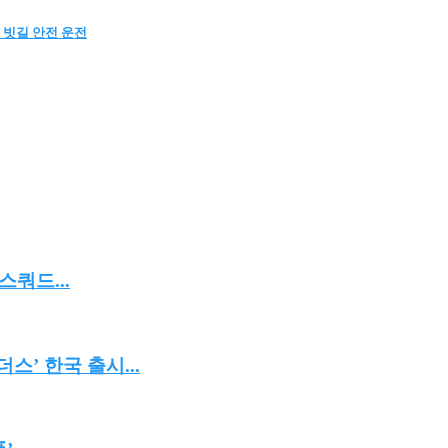
운 빗길 안전 운전
스쿼드...
’ 한국 출시...