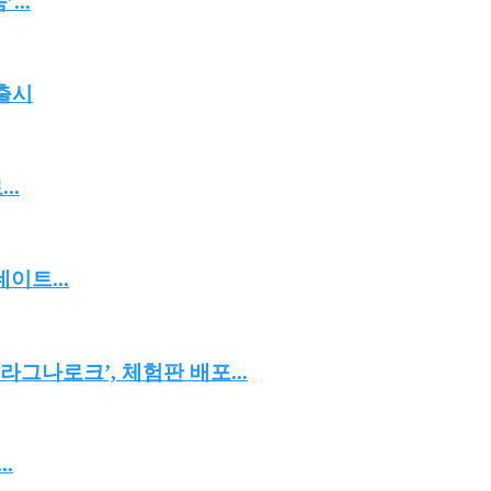
...
 출시
..
이트...
그나로크’, 체험판 배포...
.