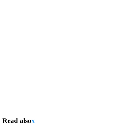
Read also
x