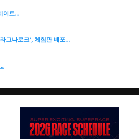
이트...
그나로크’, 체험판 배포...
.