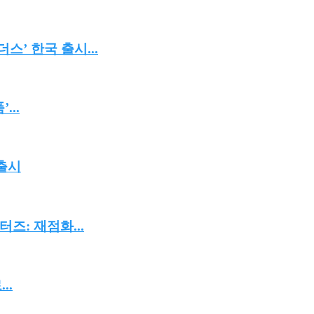
’ 한국 출시...
...
 출시
즈: 재점화...
..