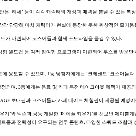
비비안은 ‘리세’ 등이 각각 캐릭터의 개성과 매력을 뽐낼 수 있는 
’이 각각 담당해 마치 캐릭터가 현실에 등장한 듯한 환상적인 즐거움
벤트가 마련되어 코스어들과 함께 포토타임을 즐길 수 있다.
 이상형 월드컵 등 여러 참여형 프로그램이 마련되어 부스를 방문
에 응모할 수 있으며, 1등 당첨자에게는 ‘크레센트’ 코스어들
증정되며, 3등에게는 음료 및 카페 특전 테이크아웃 혜택이 제공
해 AGF 초대권과 코스어들과 카페 데이트 체험권이 제공될 예정이
 키우기’와 넥슨과 공동 개발한 ‘메이플 키우기’를 선보인 에이블게
, 컨트롤과 전략성이 요구되는 전투 콘텐츠, 다양한 스쿼드 조합과