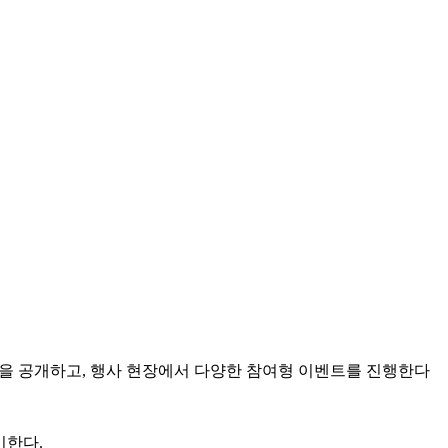
라인업을 공개하고, 행사 현장에서 다양한 참여형 이벤트를 진행한다
이한다.