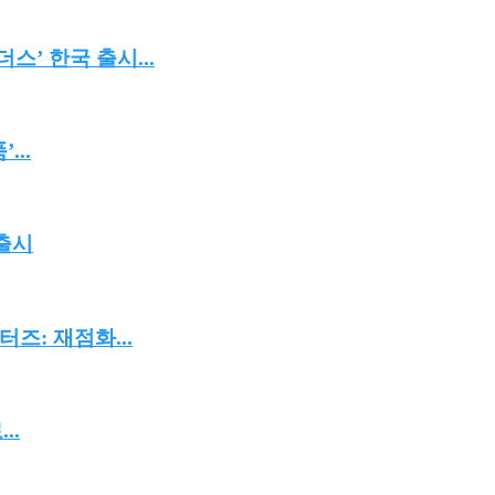
’ 한국 출시...
...
 출시
즈: 재점화...
..