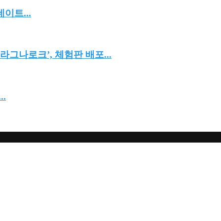
이트...
그나로크’, 체험판 배포...
.