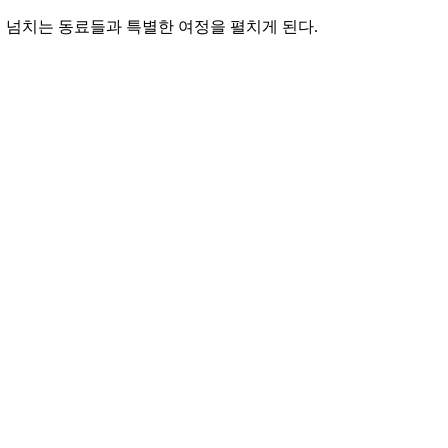
성 넘치는 동료들과 특별한 여정을 펼치게 된다.