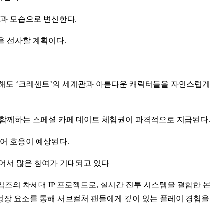
복장과 모습으로 변신한다.
을 선사할 계획이다.
만 해도 ‘크레센트’의 세계관과 아름다운 캐릭터들을 자연스럽게
과 함께하는 스페셜 카페 데이트 체험권이 파격적으로 지급된다.
되어 호응이 예상된다.
어서 많은 참여가 기대되고 있다.
임즈의 차세대 IP 프로젝트로, 실시간 전투 시스템을 결합한 본
 성장 요소를 통해 서브컬처 팬들에게 깊이 있는 플레이 경험을