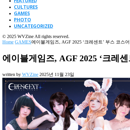
FEATURED
CULTURES
GAMES
PHOTO
UNCATEGORIZED
© 2025 WVZine All rights reserved.
Home
GAMES
에이블게임즈, AGF 2025 ‘크레센트’ 부스 코스
에이블게임즈, AGF 2025 ‘크레
written by
WVZine
2025년 11월 23일