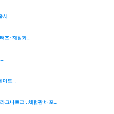
 출시
즈: 재점화...
..
이트...
그나로크’, 체험판 배포...