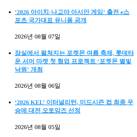
‘2026 아이치·나고야 아시안 게임’ 출전 e스
포츠 국가대표 유니폼 공개
2026년 08월 07일
잠실에서 펼쳐지는 포켓몬 여름 축제, 롯데타
운 서머 마켓 첫 협업 프로젝트 ‘포켓몬 별빛
낙원’ 개최
2026년 08월 06일
‘2026 KEL’ 이터널리턴, 미드시즌 컵 최종 우
승에 대전 오토암즈 선정
2026년 08월 05일