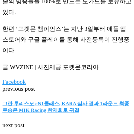
술의 명중률을 100%로 만드는 노가드를 보유하고
있다.
한편 ‘포켓몬 챔피언스’는 지난 3일부터 애플 앱
스토어와 구글 플레이를 통해 사전등록이 진행중
이다.
글 WVZINE | 사진제공 포켓몬코리아
Facebook
previous post
그란 투리스모 eN1클래스, KARA 심사 결과 1라운드 최종
우승은 MIK Racing 한재희로 귀결
next post