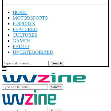
HOME
MOTORSPORTS
E-SPORTS
FEATURED
CULTURES
GAMES
PHOTO
UNCATEGORIZED
Search
Search