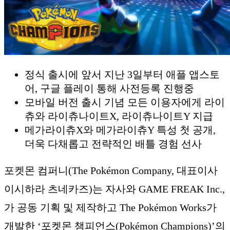
정식 출시에 앞서 지난 3일부터 애플 앱스토
어, 구글 플레이 통해 사전등록 진행중
모바일 버전 출시 기념 모든 이용자에게 라이
츄와 라이츄나이트X, 라이츄나이트Y 지급
메가라이츄X와 메가라이츄Y 특성 첫 공개,
더욱 다채롭고 전략적인 배틀 경험 선사
포켓몬 컴퍼니(The Pokémon Company, 대표이사
이시하라 츠네카즈)는 자사와 GAME FREAK Inc.,
가 공동 기획 및 제작하고 The Pokémon Works가
개발한 ‘포켓몬 챔피언스(Pokémon Champions)’의