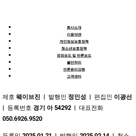
회사소개
이용약관
개인정보보호정책
청소년보호정책
정정보도 및 반론보도
불만처리
언론윤리강령
고객센터
제호
웨이브진
| 발행인
정인성
| 편집인
이광선
| 등록번호
경기 아 54292
| 대표전화
050.6926.9520
등록일
2025.01.21
| 발행일
2025.02.14
| 청소